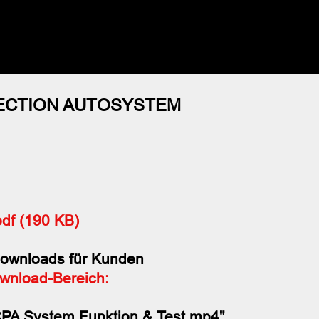
ECTION AUTOSYSTEM
df (190 KB)
Downloads für Kunden
wnload-Bereich:
CPA System Funktion & Test.mp4"