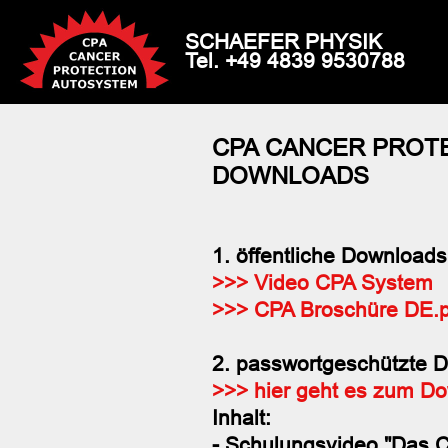
SCHAEFER PHYSIK
Tel. +49 4839 9530788
CPA CANCER PROT
DOWNLOADS
1. öffentliche Downloads
>>> Video CPA System
>>> CPA Broschüre DE.p
2. passwortgeschützte 
>>> hier geht es zum Do
Inhalt:
- Schulungsvideo "Das 